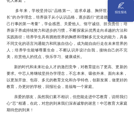
化大家庭”。
多年来，学校坚持以“品格第一、追求卓越、胸怀世界、快乐成
招生报名
长”的办学理念，培养孩子从小认识品格，逐步践行“把道德准则作为自
己行事的第一考量”，学会感恩、关爱他人、恪守诚信、担负责任；培
养孩子养成持续努力和进步的习惯，不断探索从优秀走向卓越的方法和
实践路径；培养学生具有拥抱世界的胸襟和理解多元文化的能力，具备
不同文化的语言沟通能力和民族自信心，成为能自由行走在未来世界的
人；培养学生能够尊重生命，不断认识并设计自我，接纳自己的不完
美，欣赏他人的优点，快乐学习、健康成长。
新的时代和未来社会人才的激烈竞争，对教育提出了更高、更新的
要求。中芯人将继续坚持办学理念，不忘本来、吸收外来、面向未来，
以更加开放、包容、多元的教育文化和办学特色，创新发展，做更好的
教育，办更好的学校，回报社会，造福每一个家庭。
亲爱的朋友，虽然我们素不相识，但您能走进中芯教育，说明我们
心“芯”相通，在此，对您的到来我们深表诚挚的谢意！中芯教育大家庭
期待您的到来！