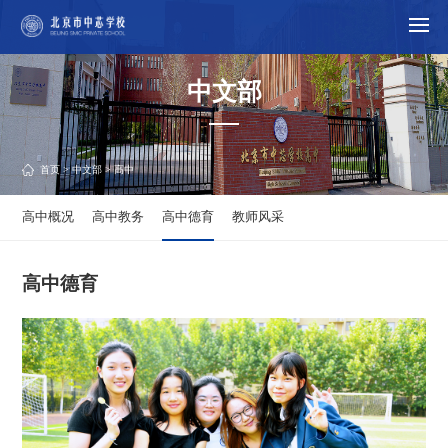
中文部
首页
>
中文部
> 高中
高中概况
高中教务
高中德育
教师风采
高中德育